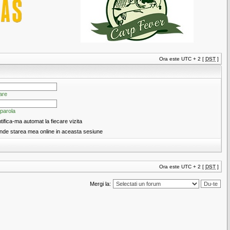
Ora este UTC + 2 [
DST
]
are
 parola
tifica-ma automat la fiecare vizita
de starea mea online in aceasta sesiune
Ora este UTC + 2 [
DST
]
Mergi la: