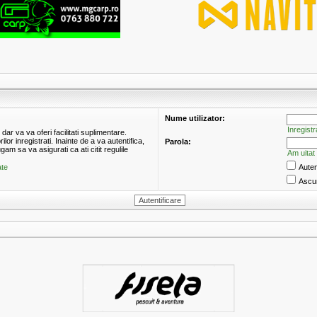
Nume utilizator:
Inregistr
ar va va oferi facilitati suplimentare.
r inregistrati. Inainte de a va autentifica,
Parola:
ugam sa va asigurati ca ati citit regulile
Am uitat
ate
Auten
Ascun