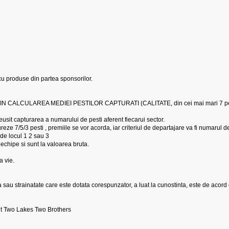
cu produse din partea sponsorilor.
ALCULAREA MEDIEI PESTILOR CAPTURATI (CALITATE, din cei mai mari 7 pesti secto
eusit capturarea a numarului de pesti aferent fiecarui sector.
reze 7/5/3 pesti , premiile se vor acorda, iar criteriul de departajare va fi numarul
de locul 1 2 sau 3
 echipe si sunt la valoarea bruta.
a vie.
a sau strainatate care este dotata corespunzator, a luat la cunostinta, este de acord 
nt Two Lakes Two Brothers