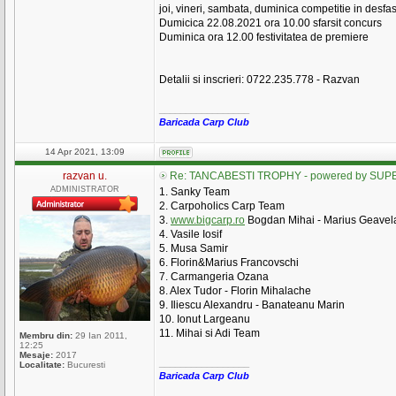
joi, vineri, sambata, duminica competitie in desfa
Dumicica 22.08.2021 ora 10.00 sfarsit concurs
Duminica ora 12.00 festivitatea de premiere
Detalii si inscrieri: 0722.235.778 - Razvan
_________________
Baricada Carp Club
14 Apr 2021, 13:09
razvan u.
Re: TANCABESTI TROPHY - powered by SUPE
ADMINISTRATOR
1. Sanky Team
2. Carpoholics Carp Team
3.
www.bigcarp.ro
Bogdan Mihai - Marius Geavela
4. Vasile Iosif
5. Musa Samir
6. Florin&Marius Francovschi
7. Carmangeria Ozana
8. Alex Tudor - Florin Mihalache
9. Iliescu Alexandru - Banateanu Marin
10. Ionut Largeanu
11. Mihai si Adi Team
Membru din:
29 Ian 2011,
12:25
Mesaje:
2017
_________________
Localitate:
Bucuresti
Baricada Carp Club