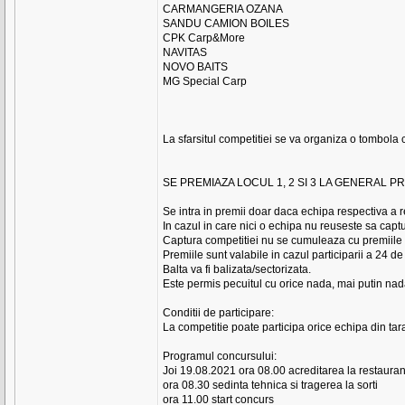
CARMANGERIA OZANA
SANDU CAMION BOILES
CPK Carp&More
NAVITAS
NOVO BAITS
MG Special Carp
La sfarsitul competitiei se va organiza o tombola 
SE PREMIAZA LOCUL 1, 2 SI 3 LA GENERAL PRIN C
Se intra in premii doar daca echipa respectiva a r
In cazul in care nici o echipa nu reuseste sa captu
Captura competitiei nu se cumuleaza cu premiile 
Premiile sunt valabile in cazul participarii a 24 de
Balta va fi balizata/sectorizata.
Este permis pecuitul cu orice nada, mai putin nad
Conditii de participare:
La competitie poate participa orice echipa din tar
Programul concursului:
Joi 19.08.2021 ora 08.00 acreditarea la restaura
ora 08.30 sedinta tehnica si tragerea la sorti
ora 11.00 start concurs