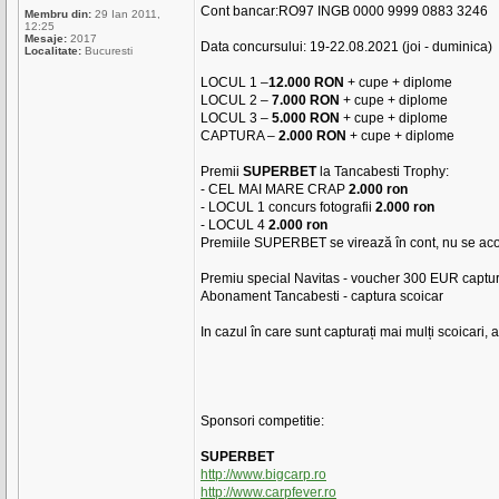
Cont bancar:RO97 INGB 0000 9999 0883 3246
Membru din:
29 Ian 2011,
12:25
Mesaje:
2017
Data concursului: 19-22.08.2021 (joi - duminica)
Localitate:
Bucuresti
LOCUL 1 –
12.000 RON
+ cupe + diplome
LOCUL 2 –
7.000 RON
+ cupe + diplome
LOCUL 3 –
5.000 RON
+ cupe + diplome
CAPTURA –
2.000 RON
+ cupe + diplome
Premii
SUPERBET
la Tancabesti Trophy:
- CEL MAI MARE CRAP
2.000 ron
- LOCUL 1 concurs fotografii
2.000 ron
- LOCUL 4
2.000 ron
Premiile SUPERBET se virează în cont, nu se aco
Premiu special Navitas - voucher 300 EUR captur
Abonament Tancabesti - captura scoicar
In cazul în care sunt capturați mai mulți scoicari
Sponsori competitie:
SUPERBET
http://www.bigcarp.ro
http://www.carpfever.ro