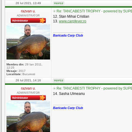
26 Iul 2021, 13:49
razvan u.
Re: TANCABESTI TROPHY - powered by SUPE
ADMINISTRATOR
12. Stan Mihai Cristian
13.
www.carpfever.ro
_________________
Baricada Carp Club
Membru din:
29 Ian 2011,
12:25
Mesaje:
2017
Localitate:
Bucuresti
26 Iul 2021, 14:16
razvan u.
Re: TANCABESTI TROPHY - powered by SUPE
ADMINISTRATOR
14. Sasha Ulmeanu
_________________
Baricada Carp Club