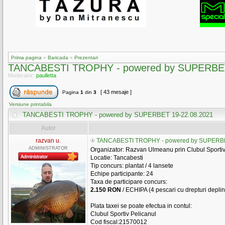
Prima pagina
»
Baricada
»
Prezentari
TANCABESTI TROPHY - powered by SUPERBET
Moderator:
paulletta
[ 43 mesaje ]
Pagina
1
din
3
Versiune printabila
TANCABESTI TROPHY - powered by SUPERBET 19-22.08.2021
Autor
razvan u.
TANCABESTI TROPHY - powered by SUPERBE
ADMINISTRATOR
Organizator: Razvan Ulmeanu prin Clubul Sportiv
Locatie: Tancabesti
Tip concurs: plantat / 4 lansete
Echipe participante: 24
Taxa de participare concurs:
2.150 RON
/ ECHIPA (4 pescari cu drepturi deplin
Plata taxei se poate efectua in contul:
Clubul Sportiv Pelicanul
Cod fiscal:21570012