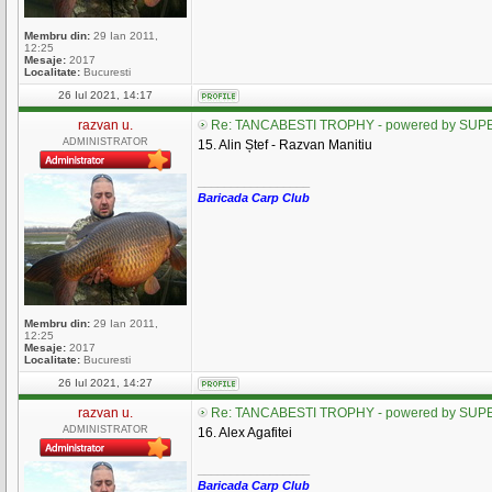
Membru din:
29 Ian 2011,
12:25
Mesaje:
2017
Localitate:
Bucuresti
26 Iul 2021, 14:17
razvan u.
Re: TANCABESTI TROPHY - powered by SUPE
ADMINISTRATOR
15. Alin Ștef - Razvan Manitiu
_________________
Baricada Carp Club
Membru din:
29 Ian 2011,
12:25
Mesaje:
2017
Localitate:
Bucuresti
26 Iul 2021, 14:27
razvan u.
Re: TANCABESTI TROPHY - powered by SUPE
ADMINISTRATOR
16. Alex Agafitei
_________________
Baricada Carp Club