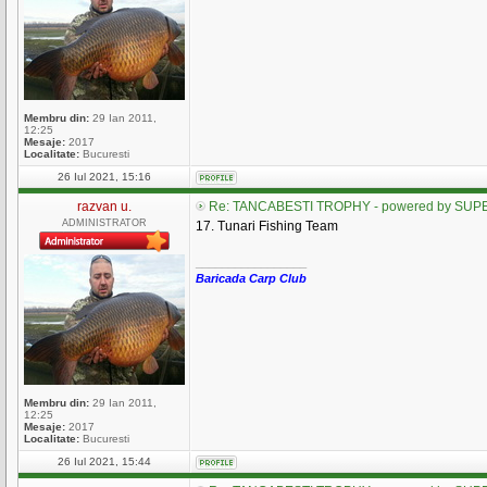
Membru din:
29 Ian 2011,
12:25
Mesaje:
2017
Localitate:
Bucuresti
26 Iul 2021, 15:16
razvan u.
Re: TANCABESTI TROPHY - powered by SUPE
ADMINISTRATOR
17. Tunari Fishing Team
_________________
Baricada Carp Club
Membru din:
29 Ian 2011,
12:25
Mesaje:
2017
Localitate:
Bucuresti
26 Iul 2021, 15:44