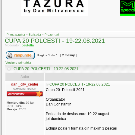
Prima pagina
»
Baricada
»
Prezentari
CUPA 20 POLCESTI - 19-22.08.2021
Moderator:
paulletta
[ 2 mesaje ]
Pagina
1
din
1
Versiune printabila
CUPA 20 POLCESTI - 19-22.08.2021
Autor
dan _city_center
CUPA 20 POLCESTI - 19-22.08.2021
ADMINISTRATOR
Cupa 20 -Polcesti-2021
Organizator
Membru din:
29 Ian
Dan Constantin
2011, 13:43
Mesaje:
2565
Perioada de desfasurare 19-22 august
joi-duminica
Echipa poate fi formata din maxim 3 pescari