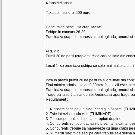
4 lansete/lansat
Taxa de inscriere :500 euro
Concurs de pescuit la crap ,lansat
Echipe in concurs 28-30
Puncteaza crapul romanesc,crapul oglinda, amurul si s
PREMII:
Primii 20 de pesti (crap/amur/scoicar) calitate din con
Locul 1 -se premiaza echipa ce cele mai multe capturi
Intra in premii primii 20 de pesti ca si greutate din conc
Firul mimim admis este de 0,30mm. firul textil este inte
Puncteaza crapul romanesc,crapul oglinda, amurul si s
Tragerea la sorti a standurilor /ordinea si apoi tragere
Regulament :
1. 4 lansete / echipa, un singur carlig la fiecare .(ELI
2. Este interzisa nada vie . (ELIMINARE)
3. Toti componentii echipei au drepturi depline.
4. Concurentii sunt obligati sa nu prezinte la cantar pes
5. Concurentii trebuie sa manevreze cu grija crapii pe
6. Numarul maxim de saci pe care trebuie sa-i detina o 