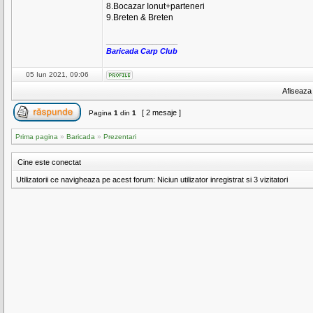
8.Bocazar Ionut+parteneri
9.Breten & Breten
_________________
Baricada Carp Club
05 Iun 2021, 09:06
Afiseaza 
[ 2 mesaje ]
Pagina
1
din
1
Prima pagina
»
Baricada
»
Prezentari
Cine este conectat
Utilizatorii ce navigheaza pe acest forum: Niciun utilizator inregistrat si 3 vizitatori