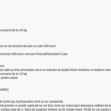
coicarul de la 10 kg.
curs se vor premia fiecare cu cate 500 euro
-voucher 500 euro concurs Polcesti/Sarulesti-Cupe
urs.
rzis atat ca linie principala cat si ca inaintas.se poate folosi montura cu leadcor ma
coicarul de la 10 kg.
a pentru stand
MINARE)
ti raniti sau morti.pestele mort nu se cantareste.
 mal.pozele cu pestii capturati se vor face doar pe malul apei deasupra saltelei d
echipa este de 3. Sacii de pastrare trebuie sa fie model mare. Pestii se vor pastra c