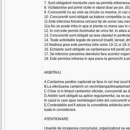
7. Sunt obligatorii monturile care sa permita eliberarea
8. Vizitatorii/se pot primii vizite in stand doar pe jos .
9. Concurentii nu au voie sa circule cu masina ,in caz d
10. Concurentii sunt obligati sa trateze competitia cu 
11.Este interzisa folosirea oricarui tip de sonar sau n
11a.Nu se poate intra in apa si planta cu mana sau in
12. In cort este permis iluminatul de orice fel. In af
13. Concurentii sunt obligati sa lase standul in perfecta
14. Toate activitatile legate de pescuit (nadit, lansat, 
15.Nadirea grea este permisa intre orele 10-11 si 18-
16. Echipele sunt obligate sa cantareasca toti pestii 
17. Se interzice parasirea standului fara acordul org
18. Este permisa intrarea in apa pana la genunchi a pe
ARBITRAJ
A.Cantarirea pestilor capturati se face in cel mai scurt
B.La efectuarea cantaririi un vecin/stanga/dreapta/mart
C.Chiar si in timpul cantarelor oficiale, concurentii au dr
D.Arbitrii sunt obligati sa aplice regulamentul, sa se a
In cazul in care apar neintelegeri intre doi concurenti ve
E.Contestatiile pot fi aduse la cunostiinta arbitrului pr
luata in considerare.
ATENTIONARE
I.Inainte de inceperea concursului, organizatorul va ver