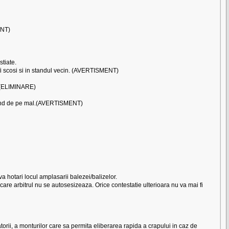
ENT)
stiate.
ot fi scosi si in standul vecin. (AVERTISMENT)
t.(ELIMINARE)
 stand de pe mal.(AVERTISMENT)
 va hotari locul amplasarii balezei/balizelor.
n care arbitrul nu se autosesizeaza. Orice contestatie ulterioara nu va mai fi
atorii, a monturilor care sa permita eliberarea rapida a crapului in caz de