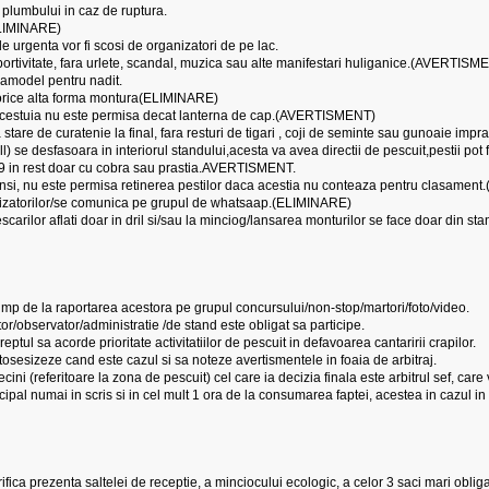
 plumbului in caz de ruptura.
(ELIMINARE)
e urgenta vor fi scosi de organizatori de pe lac.
sportivitate, fara urlete, scandal, muzica sau alte manifestari huliganice.(AVERTISM
avamodel pentru nadit.
 orice alta forma montura(ELIMINARE)
ara acestuia nu este permisa decat lanterna de cap.(AVERTISMENT)
 stare de curatenie la final, fara resturi de tigari , coji de seminte sau gunoaie impra
drill) se desfasoara in interiorul standului,acesta va avea directii de pescuit,pestii p
19 in rest doar cu cobra sau prastia.AVERTISMENT.
prinsi, nu este permisa retinerea pestilor daca acestia nu conteaza pentru clasamen
anizatorilor/se comunica pe grupul de whatsaap.(ELIMINARE)
scarilor aflati doar in dril si/sau la minciog/lansarea monturilor se face doar din
 timp de la raportarea acestora pe grupul concursului/non-stop/martori/foto/video.
or/observator/administratie /de stand este obligat sa participe.
eptul sa acorde prioritate activitatiilor de pescuit in defavoarea cantaririi crapilor.
utosesizeze cand este cazul si sa noteze avertismentele in foaia de arbitraj.
cini (referitoare la zona de pescuit) cel care ia decizia finala este arbitrul sef, care
incipal numai in scris si in cel mult 1 ora de la consumarea faptei, acestea in cazul i
ifica prezenta saltelei de receptie, a minciocului ecologic, a celor 3 saci mari oblig