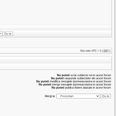
Ora este UTC + 2 [
DST
]
Nu puteti
scrie subiecte noi in acest forum
Nu puteti
raspunde subiectelor din acest forum
Nu puteti
modifica mesajele dumneavoastra in acest forum
Nu puteti
sterge mesajele dumneavoastra in acest forum
Nu puteti
publica fisiere atasate in acest forum
Mergi la: