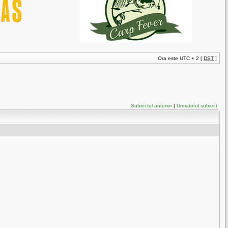
Ora este UTC + 2 [
DST
]
Subiectul anterior
|
Urmatorul subiect