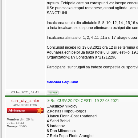
ruptura. Echipele care nu corespund vor incepe concurs
II.Se puncteaza crapul romanesc, crapul oglinda , amur
SANCTIUNI
Incalcarea unuia din aliniatele 5, 8, 10, 12, 14 , 15,
a treia incalcare se dispune eliminarea echipei din co
Incalcarea aliniatelor 1, 2, 4 .11 ,11a si 17 atrage 
Concursul incepe joi 19.08.2021 ora 12 si se termina
Adunarea echipelor ,la baza hotelului Sarulesti-joi 19.
Organizator-Dan Constantin 0721212296
Participantii sunt rugați sa trateze competiția cu sportivit
_________________
Baricada Carp Club
03 Iun 2021, 07:41
dan _city_center
Re: CUPA 20 POLCESTI - 19-22.08.2021
ADMINISTRATOR
1.Vasilkov Nikolov
2.Kostas Fillipou-Iorgos
3.Iancu Florin-Costi+parteneri
Membru din:
29 Ian
4.Sabri Bobici
2011, 13:43
5.Iordanov
Mesaje:
2565
6.Dan Mitranescu
7.Relu Popa-Florin Aranghel