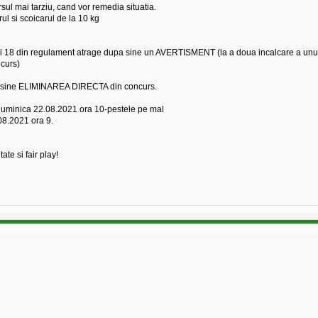
ul mai tarziu, cand vor remedia situatia.
ul si scoicarul de la 10 kg
16 si 18 din regulament atrage dupa sine un AVERTISMENT (la a doua incalcare a unu
ncurs)
dupa sine ELIMINAREA DIRECTA din concurs.
 duminica 22.08.2021 ora 10-pestele pe mal
08.2021 ora 9.
ate si fair play!