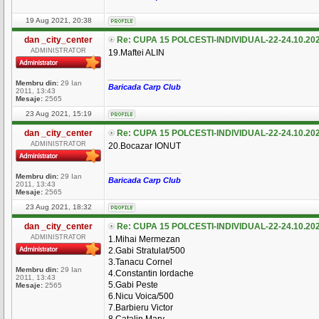
19 Aug 2021, 20:38
dan _city_center
Re: CUPA 15 POLCESTI-INDIVIDUAL-22-24.10.20
ADMINISTRATOR
19.Maftei ALIN
_________________
Membru din:
29 Ian
Baricada Carp Club
2011, 13:43
Mesaje:
2565
23 Aug 2021, 15:19
dan _city_center
Re: CUPA 15 POLCESTI-INDIVIDUAL-22-24.10.20
ADMINISTRATOR
20.Bocazar IONUT
_________________
Membru din:
29 Ian
Baricada Carp Club
2011, 13:43
Mesaje:
2565
23 Aug 2021, 18:32
dan _city_center
Re: CUPA 15 POLCESTI-INDIVIDUAL-22-24.10.20
ADMINISTRATOR
1.Mihai Mermezan
2.Gabi Stratulat/500
3.Tanacu Cornel
Membru din:
29 Ian
4.Constantin Iordache
2011, 13:43
5.Gabi Peste
Mesaje:
2565
6.Nicu Voica/500
7.Barbieru Victor