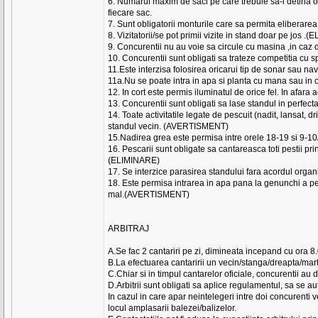
6. Numarul maxim de saci pe care trebuie sa-i detina o 
fiecare sac.
7. Sunt obligatorii monturile care sa permita eliberarea
8. Vizitatorii/se pot primii vizite in stand doar pe jos .
9. Concurentii nu au voie sa circule cu masina ,in caz d
10. Concurentii sunt obligati sa trateze competitia cu 
11.Este interzisa folosirea oricarui tip de sonar sau n
11a.Nu se poate intra in apa si planta cu mana sau in
12. In cort este permis iluminatul de orice fel. In af
13. Concurentii sunt obligati sa lase standul in perfecta
14. Toate activitatile legate de pescuit (nadit, lansat, dr
standul vecin. (AVERTISMENT)
15.Nadirea grea este permisa intre orele 18-19 si 9-1
16. Pescarii sunt obligate sa cantareasca toti pestii p
(ELIMINARE)
17. Se interzice parasirea standului fara acordul org
18. Este permisa intrarea in apa pana la genunchi a pes
mal.(AVERTISMENT)
ARBITRAJ
A.Se fac 2 cantariri pe zi, dimineata incepand cu ora 8
B.La efectuarea cantaririi un vecin/stanga/dreapta/mart
C.Chiar si in timpul cantarelor oficiale, concurentii au dr
D.Arbitrii sunt obligati sa aplice regulamentul, sa se a
In cazul in care apar neintelegeri intre doi concurenti ve
locul amplasarii balezei/balizelor.