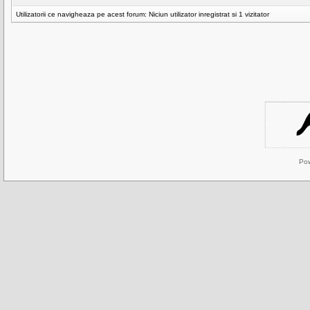
Utilizatorii ce navigheaza pe acest forum: Niciun utilizator inregistrat si 1 vizitator
Po