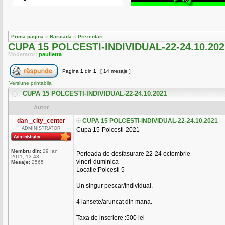
Prima pagina
»
Baricada
»
Prezentari
CUPA 15 POLCESTI-INDIVIDUAL-22-24.10.202
Moderator:
paulletta
Pagina
1
din
1
[ 14 mesaje ]
Versiune printabila
CUPA 15 POLCESTI-INDIVIDUAL-22-24.10.2021
Autor
dan _city_center
CUPA 15 POLCESTI-INDIVIDUAL-22-24.10.2021
ADMINISTRATOR
Cupa 15-Polcesti-2021
Membru din:
29 Ian
Perioada de desfasurare 22-24 octombrie
2011, 13:43
vineri-duminica
Mesaje:
2565
Locatie:Polcesti 5
Un singur pescar/individual.
4 lansete/aruncat din mana.
Taxa de inscriere :500 lei