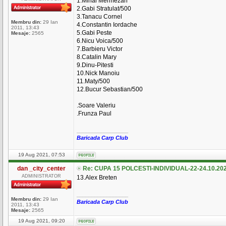
1.Mihai Mermezan
2.Gabi Stratulat/500
3.Tanacu Cornel
Membru din:
29 Ian
4.Constantin Iordache
2011, 13:43
5.Gabi Peste
Mesaje:
2565
6.Nicu Voica/500
7.Barbieru Victor
8.Catalin Mary
9.Dinu-Pitesti
10.Nick Manoiu
11.Maty/500
12.Bucur Sebastian/500
.Soare Valeriu
.Frunza Paul
_________________
Baricada Carp Club
19 Aug 2021, 07:53
dan _city_center
Re: CUPA 15 POLCESTI-INDIVIDUAL-22-24.10.20
ADMINISTRATOR
13.Alex Breten
_________________
Membru din:
29 Ian
Baricada Carp Club
2011, 13:43
Mesaje:
2565
19 Aug 2021, 09:20