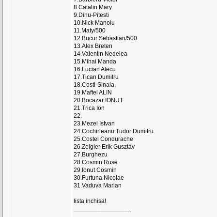
8.Catalin Mary
9.Dinu-Pitesti
10.Nick Manoiu
11.Maty/500
12.Bucur Sebastian/500
13.Alex Breten
14.Valentin Nedelea
15.Mihai Manda
16.Lucian Alecu
17.Tican Dumitru
18.Costi-Sinaia
19.Maftei ALIN
20.Bocazar IONUT
21.Trica Ion
22.
23.Mezei Istvan
24.Cochirleanu Tudor Dumitru
25.Costel Condurache
26.Zeigler Erik Gusztáv
27.Burghezu
28.Cosmin Ruse
29.Ionut Cosmin
30.Furtuna Nicolae
31.Vaduva Marian
lista inchisa!
_________________