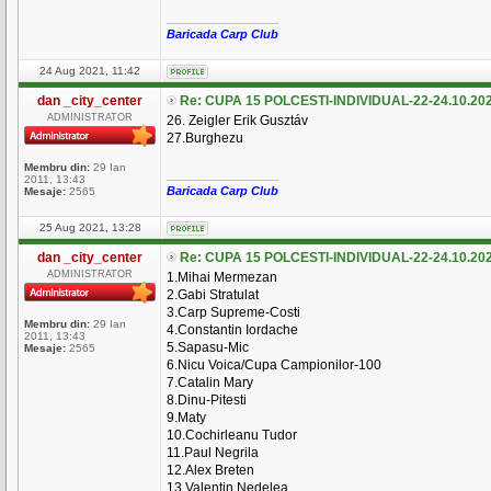
_________________
Baricada Carp Club
24 Aug 2021, 11:42
dan _city_center
Re: CUPA 15 POLCESTI-INDIVIDUAL-22-24.10.20
ADMINISTRATOR
26. Zeigler Erik Gusztáv
27.Burghezu
Membru din:
29 Ian
_________________
2011, 13:43
Baricada Carp Club
Mesaje:
2565
25 Aug 2021, 13:28
dan _city_center
Re: CUPA 15 POLCESTI-INDIVIDUAL-22-24.10.20
ADMINISTRATOR
1.Mihai Mermezan
2.Gabi Stratulat
3.Carp Supreme-Costi
Membru din:
29 Ian
4.Constantin Iordache
2011, 13:43
5.Sapasu-Mic
Mesaje:
2565
6.Nicu Voica/Cupa Campionilor-100
7.Catalin Mary
8.Dinu-Pitesti
9.Maty
10.Cochirleanu Tudor
11.Paul Negrila
12.Alex Breten
13.Valentin Nedelea