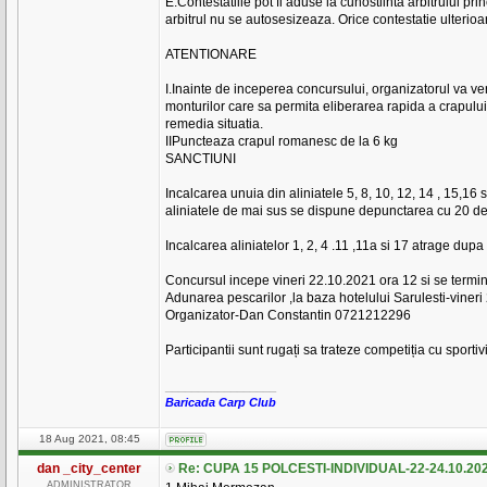
E.Contestatiile pot fi aduse la cunostiinta arbitrului pr
arbitrul nu se autosesizeaza. Orice contestatie ulterioa
ATENTIONARE
I.Inainte de inceperea concursului, organizatorul va veri
monturilor care sa permita eliberarea rapida a crapulu
remedia situatia.
IIPuncteaza crapul romanesc de la 6 kg
SANCTIUNI
Incalcarea unuia din aliniatele 5, 8, 10, 12, 14 , 15,
aliniatele de mai sus se dispune depunctarea cu 20 de 
Incalcarea aliniatelor 1, 2, 4 .11 ,11a si 17 atrage 
Concursul incepe vineri 22.10.2021 ora 12 si se term
Adunarea pescarilor ,la baza hotelului Sarulesti-vineri
Organizator-Dan Constantin 0721212296
Participantii sunt rugați sa trateze competiția cu sportivit
_________________
Baricada Carp Club
18 Aug 2021, 08:45
dan _city_center
Re: CUPA 15 POLCESTI-INDIVIDUAL-22-24.10.20
ADMINISTRATOR