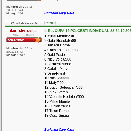
Membru din:
29 Ian
_________________
2011, 13:43
Baricada Carp Club
Mesaje:
2565
19 Aug 2021, 20:32
dan _city_center
Re: CUPA 15 POLCESTI-INDIVIDUAL-22-24.10.20
ADMINISTRATOR
1.Mihai Mermezan
2.Gabi Stratulat/500
3.Tanacu Cornel
Membru din:
29 Ian
4.Constantin Iordache
2011, 13:43
5.Gabi Peste
Mesaje:
2565
6.Nicu Voica/500
7.Barbieru Victor
8.Catalin Mary
9.Dinu-Pitesti
10.Nick Manoiu
11.Maty/500
12.Bucur Sebastian/500
13.Alex Breten
14.Valentin Nedelea/500
15.Mihai Manda
16.Lucian Alecu
17.Tican Dumitru
18.Costi-Sinaia
_________________
Baricada Carp Club