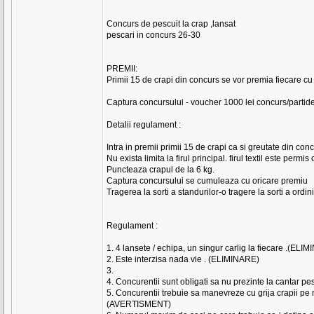
Concurs de pescuit la crap ,lansat
pescari in concurs 26-30
PREMII:
Primii 15 de crapi din concurs se vor premia fiecare cu
Captura concursului - voucher 1000 lei concurs/partide
Detalii regulament :
Intra in premii primii 15 de crapi ca si greutate din conc
Nu exista limita la firul principal. firul textil este pe
Puncteaza crapul de la 6 kg.
Captura concursului se cumuleaza cu oricare premiu
Tragerea la sorti a standurilor-o tragere la sorti a ordini
Regulament :
1. 4 lansete / echipa, un singur carlig la fiecare .(ELI
2. Este interzisa nada vie . (ELIMINARE)
3.
4. Concurentii sunt obligati sa nu prezinte la cantar pes
5. Concurentii trebuie sa manevreze cu grija crapii pe 
(AVERTISMENT)