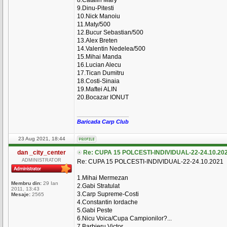
8.Catalin Mary
9.Dinu-Pitesti
10.Nick Manoiu
11.Maty/500
12.Bucur Sebastian/500
13.Alex Breten
14.Valentin Nedelea/500
15.Mihai Manda
16.Lucian Alecu
17.Tican Dumitru
18.Costi-Sinaia
19.Maftei ALIN
20.Bocazar IONUT
_________________
Baricada Carp Club
23 Aug 2021, 18:44
dan _city_center
Re: CUPA 15 POLCESTI-INDIVIDUAL-22-24.10.20
ADMINISTRATOR
Re: CUPA 15 POLCESTI-INDIVIDUAL-22-24.10.2021
1.Mihai Mermezan
Membru din:
29 Ian
2.Gabi Stratulat
2011, 13:43
3.Carp Supreme-Costi
Mesaje:
2565
4.Constantin Iordache
5.Gabi Peste
6.Nicu Voica/Cupa Campionilor?...
7.Barbieru Victor