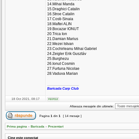
14.Mihai Manda
15.Draghici Catalin
16.Stroe Catalin
17.Costi-Sinaia
18.Maftei ALIN
19.Bocazar IONUT
20.Trica Ion
21.Damian Marius
22.Mezei Istvan
23.Cochirleanu Mihai Gabriel
24.Zeigler Erik Gusztáv
25.Burghezu
26.Ionut Cosmin
27.Furtuna Nicolae
28.Vaduva Marian
_________________
Baricada Carp Club
18 Oct 2021, 08:17
Afiseaza mesajele din ultimele:
Pagina
1
din
1
[ 14 mesaje ]
Prima pagina
»
Baricada
»
Prezentari
Cine este conectat