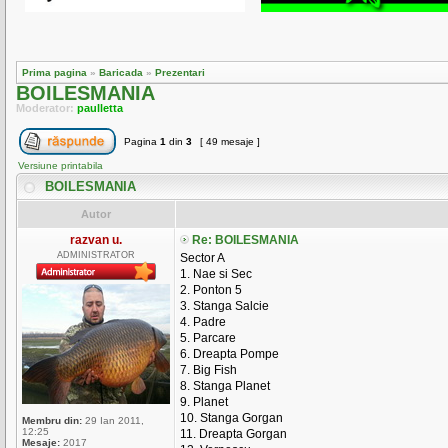
Prima pagina
»
Baricada
»
Prezentari
BOILESMANIA
Moderator:
paulletta
Pagina
1
din
3
[ 49 mesaje ]
Versiune printabila
BOILESMANIA
Autor
razvan u.
Re: BOILESMANIA
ADMINISTRATOR
Sector A
1. Nae si Sec
2. Ponton 5
3. Stanga Salcie
4. Padre
5. Parcare
6. Dreapta Pompe
7. Big Fish
8. Stanga Planet
9. Planet
10. Stanga Gorgan
Membru din:
29 Ian 2011,
12:25
11. Dreapta Gorgan
Mesaje:
2017