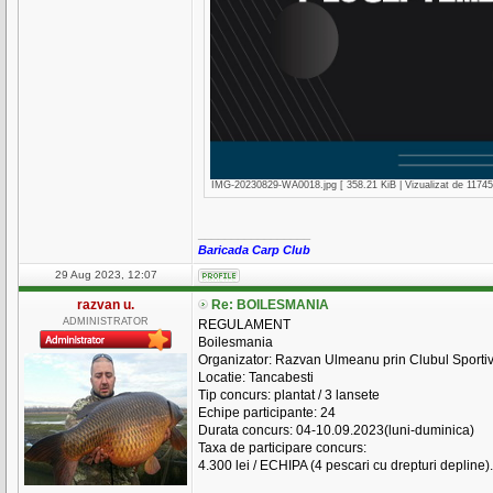
IMG-20230829-WA0018.jpg [ 358.21 KiB | Vizualizat de 11745 
_________________
Baricada Carp Club
29 Aug 2023, 12:07
razvan u.
Re: BOILESMANIA
ADMINISTRATOR
REGULAMENT
Boilesmania
Organizator: Razvan Ulmeanu prin Clubul Sportiv
Locatie: Tancabesti
Tip concurs: plantat / 3 lansete
Echipe participante: 24
Durata concurs: 04-10.09.2023(luni-duminica)
Taxa de participare concurs:
4.300 lei / ECHIPA (4 pescari cu drepturi depline).