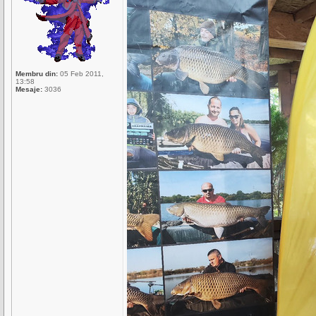
Membru din:
05 Feb 2011,
13:58
Mesaje:
3036