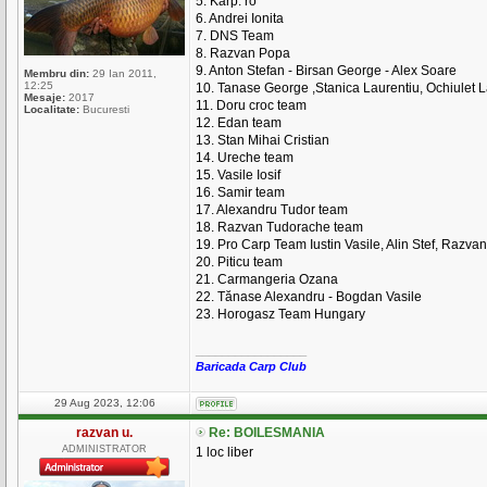
5. Karp. ro
6. Andrei Ionita
7. DNS Team
8. Razvan Popa
9. Anton Stefan - Birsan George - Alex Soare
Membru din:
29 Ian 2011,
12:25
10. Tanase George ,Stanica Laurentiu, Ochiulet L
Mesaje:
2017
11. Doru croc team
Localitate:
Bucuresti
12. Edan team
13. Stan Mihai Cristian
14. Ureche team
15. Vasile Iosif
16. Samir team
17. Alexandru Tudor team
18. Razvan Tudorache team
19. Pro Carp Team Iustin Vasile, Alin Stef, Razva
20. Piticu team
21. Carmangeria Ozana
22. Tănase Alexandru - Bogdan Vasile
23. Horogasz Team Hungary
_________________
Baricada Carp Club
29 Aug 2023, 12:06
razvan u.
Re: BOILESMANIA
ADMINISTRATOR
1 loc liber