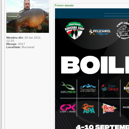
Fisiere atasate:
Membru din:
29 Ian 2011,
12:25
Mesaje:
2017
Localitate:
Bucuresti