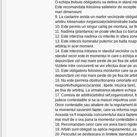
O echipa trebuie obligatoriu sa detina in stand mi
Este recomandata folosirea saltelelor de receptie 
mari dimensiuni
9. La cantarire asista un martor vecin(este obligat
arbitru /observator-/organizator/adminstratie balta
10. Este permis un singur carlig pe montura, iar fir
11. Nadirea (plantarea) se poate efectua cu barca
12. Este interzisa nadirea cu intentie in afara zo
13. Este interzis iluminatul puternic pe balta no
arbitraj in acel moment.
14. Este interzisa intrarea in standul vecinilor cu
standul vecin este in momentul in care o echipa es
depunctare cel mai mare peste de pe fisa de arbit
Vizitele intre concurenti se vor efectua doar pe usc
15. Este obligatoriu folosirea monturilor care sa 
depunctare cel mai mare peste de pe fisa de arbit
16. Nu este permisa obstructionarea celorlalte ec
nesportiv/huliganic(scandal , tipete, muzica tare
pe fisa de arbitraj. La urmatoarea abatere echipa v
17. Comisia de arbitrii(arbitrul sef,organizatorul,
judece contestatiile si sa ia masuri impotriva unei
Orice contestatie sau abatere de la regulament di
la momentul savarsirii faptei, care va informa orga
Aceasta va fi inapoiata concurentului daca faptele
mai mult de o ora pana la momentul contestatiei sc
18. Recomandam celor care vor avea barci rigide c
19. Arbitri sunt obligati sa aplice regulamentul, s
20. Pescuitul se desfasoara in limitele standului