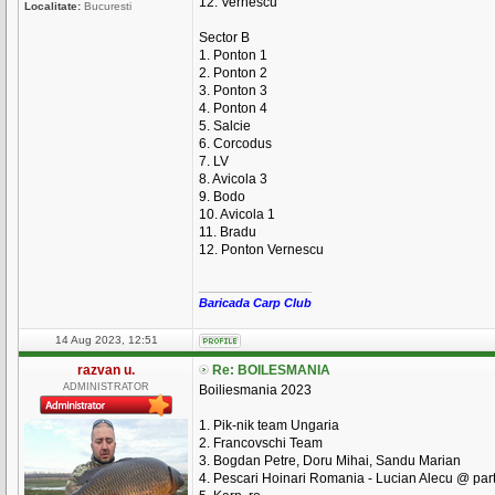
12. Vernescu
Localitate:
Bucuresti
Sector B
1. Ponton 1
2. Ponton 2
3. Ponton 3
4. Ponton 4
5. Salcie
6. Corcodus
7. LV
8. Avicola 3
9. Bodo
10. Avicola 1
11. Bradu
12. Ponton Vernescu
_________________
Baricada Carp Club
14 Aug 2023, 12:51
razvan u.
Re: BOILESMANIA
ADMINISTRATOR
Boiliesmania 2023
1. Pik-nik team Ungaria
2. Francovschi Team
3. Bogdan Petre, Doru Mihai, Sandu Marian
4. Pescari Hoinari Romania - Lucian Alecu @ par