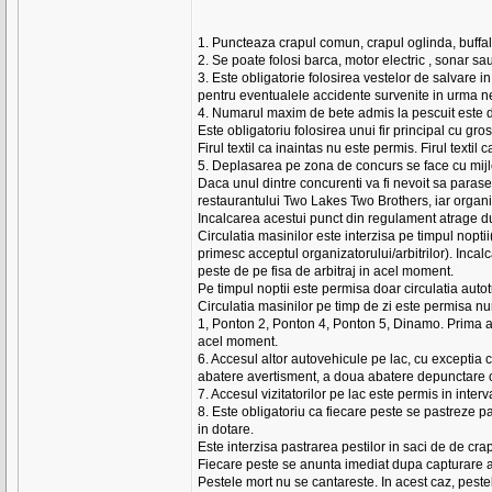
1. Puncteaza crapul comun, crapul oglinda, buffal
2. Se poate folosi barca, motor electric , sonar
3. Este obligatorie folosirea vestelor de salvare i
pentru eventualele accidente survenite in urma nef
4. Numarul maxim de bete admis la pescuit este de 
Este obligatoriu folosirea unui fir principal cu g
Firul textil ca inaintas nu este permis. Firul textil 
5. Deplasarea pe zona de concurs se face cu mijl
Daca unul dintre concurenti va fi nevoit sa parase
restaurantului Two Lakes Two Brothers, iar organiz
Incalcarea acestui punct din regulament atrage d
Circulatia masinilor este interzisa pe timpul nopt
primesc acceptul organizatorului/arbitrilor). Inc
peste de pe fisa de arbitraj in acel moment.
Pe timpul noptii este permisa doar circulatia autotu
Circulatia masinilor pe timp de zi este permisa n
1, Ponton 2, Ponton 4, Ponton 5, Dinamo. Prima a
acel moment.
6. Accesul altor autovehicule pe lac, cu exceptia c
abatere avertisment, a doua abatere depunctare c
7. Accesul vizitatorilor pe lac este permis in inter
8. Este obligatoriu ca fiecare peste se pastreze pan
in dotare.
Este interzisa pastrarea pestilor in saci de de crap
Fiecare peste se anunta imediat dupa capturare a
Pestele mort nu se cantareste. In acest caz, pestel