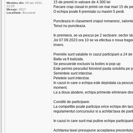
15 de premii in valoare de 4.300 lei
Membru din:
29 Ian 2011,
12:25
Fiecare crap clasat in primii cei mai mari 15 de pe
Mesaje:
2017
O echipa poate fi premiata cu maxim 5 pesti.
Localitate:
Bucuresti
Puncteaza in clasament crapul romanesc, salonta, 
Tenul nu puncteaza.
In premiera, se va pescui pe 2 sectoare: sector sta
Joi 07.09.2023 ora 10 se va efectua o noua tragere
invers.
Premiile sunt valabile in cazul participarii a 24 de
Balta va fi balizata.
Se pescuieste exclusiv la boiles si pop up
Este permis pescuitul folosind pasta solubila pe p
Semintele sunt interzise.
Peletele sunt interzise.
In cazul in care o echipa este depistata ca pescui
moment.
La a doua abatere, echipa primeste eliminare dir
Conditii de participare:
La competitie poate participa orice echipa din tar
regulamentul concursului si a achitat taxa de part
In cazul in care sunt mai putine echipe participant
Achitarea taxei presupune acceptarea prezentulu