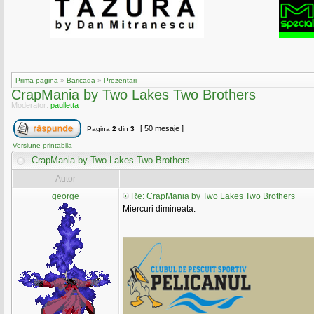
Prima pagina
»
Baricada
»
Prezentari
CrapMania by Two Lakes Two Brothers
Moderator:
paulletta
[ 50 mesaje ]
Pagina
2
din
3
Versiune printabila
CrapMania by Two Lakes Two Brothers
Autor
george
Re: CrapMania by Two Lakes Two Brothers
Miercuri dimineata: