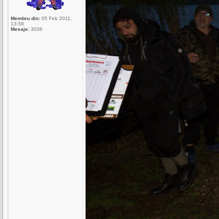
Membru din:
05 Feb 2011,
13:58
Mesaje:
3036