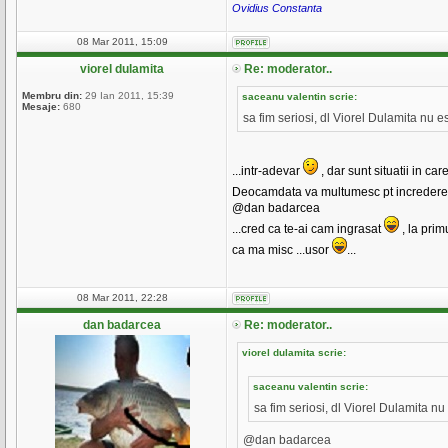
Ovidius Constanta
08 Mar 2011, 15:09
viorel dulamita
Re: moderator..
Membru din:
29 Ian 2011, 15:39
saceanu valentin scrie:
Mesaje:
680
sa fim seriosi, dl Viorel Dulamita nu e
...intr-adevar
, dar sunt situatii in ca
Deocamdata va multumesc pt increder
@dan badarcea
...cred ca te-ai cam ingrasat
, la prim
ca ma misc ...usor
...
08 Mar 2011, 22:28
dan badarcea
Re: moderator..
viorel dulamita scrie:
saceanu valentin scrie:
sa fim seriosi, dl Viorel Dulamita nu
@dan badarcea