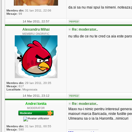
da.si sa nu mai spui la nimeni. noteaza:
Membru din:
31 Ian 2011, 22:06
Mesaje:
99
14 Mar 2011, 22:57
Alexandru Mihai
Re: moderator..
MEMBRU ONORIFIC
nu stiu de ce nu te cred ca aia este paro
Membru din:
29 Ian 2011, 20:35
Mesaje:
617
Localitate:
Mogosoaia
14 Mar 2011, 23:12
Andrei Ionita
Re: moderator..
MODERATOR
Maxx nu-i nimic pentru interesul general 
maiouri marca Baricada, niste fustite pe
Ulmeanu sa o ia la Haromfa...nimicuri
Membru din:
31 Ian 2011, 00:55
_________________
Mesaje:
590