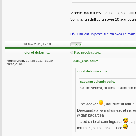
Viorele, daca il vezi pe Dan ce s-a ofil
50m, iar un drill cu un over 10 s-ar put
_________________
Dă-i unui om un pește si el va avea ce mânca 
10 Mar 2011, 19:58
viorel dulamita
Re: moderator..
Membru din:
29 Ian 2011, 15:39
doru_croc scrie:
Mesaje:
680
viorel dulamita scrie:
saceanu valentin scrie:
sa fim seriosi, dl Viorel Dulamita 
...intr-adevar
, dar sunt situatii i
Deocamdata va multumesc pt incr
@dan badarcea
...cred ca te-ai cam ingrasat
, la 
forumuri, ca ma misc ...usor
...