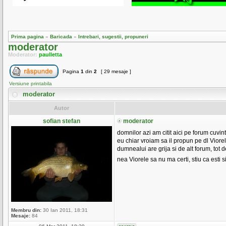
Prima pagina
»
Baricada
»
Intrebari, sugestii, propuneri
moderator
Moderator:
paulletta
Pagina
1
din
2
[ 29 mesaje ]
Versiune printabila
moderator
Autor
sofian stefan
moderator
domnilor azi am citit aici pe forum cuvin
eu chiar vroiam sa il propun pe dl Viore
dumnealui are grija si de alt forum, tot d
nea Viorele sa nu ma certi, stiu ca esti s
Membru din:
30 Ian 2011, 18:31
Mesaje:
84