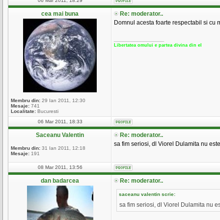
06 Mar 2011, 18:29
cea mai buna
Re: moderator..
Domnul acesta foarte respectabil si cu 
_________________
Libertatea omului e partea divina din el
Membru din:
29 Ian 2011, 12:30
Mesaje:
741
Localitate:
Bucuresti
06 Mar 2011, 18:33
Saceanu Valentin
Re: moderator..
sa fim seriosi, dl Viorel Dulamita nu est
Membru din:
31 Ian 2011, 12:18
Mesaje:
191
08 Mar 2011, 13:56
dan badarcea
Re: moderator..
saceanu valentin scrie:
sa fim seriosi, dl Viorel Dulamita nu e