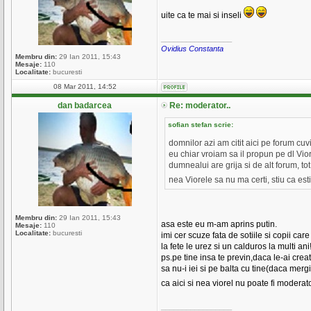
uite ca te mai si inseli
_________________
Ovidius Constanta
Membru din:
29 Ian 2011, 15:43
Mesaje:
110
Localitate:
bucuresti
08 Mar 2011, 14:52
dan badarcea
Re: moderator..
sofian stefan scrie:
domnilor azi am citit aici pe forum cuv
eu chiar vroiam sa il propun pe dl Vio
dumnealui are grija si de alt forum, to
nea Viorele sa nu ma certi, stiu ca esti
Membru din:
29 Ian 2011, 15:43
asa este eu m-am aprins putin.
Mesaje:
110
Localitate:
bucuresti
imi cer scuze fata de sotiile si copii care
la fete le urez si un calduros la multi ani
ps.pe tine insa te previn,daca le-ai crea
sa nu-i iei si pe balta cu tine(daca mer
ca aici si nea viorel nu poate fi moderat
_________________