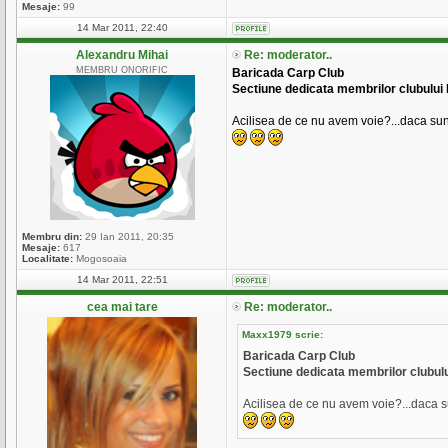
Mesaje:
99
14 Mar 2011, 22:40
Alexandru Mihai
Re: moderator..
MEMBRU ONORIFIC
Baricada Carp Club
Sectiune dedicata membrilor clubului
Acilisea de ce nu avem voie?...daca sun
Membru din:
29 Ian 2011, 20:35
Mesaje:
617
Localitate:
Mogosoaia
14 Mar 2011, 22:51
cea mai tare
Re: moderator..
Maxx1979 scrie:
Baricada Carp Club
Sectiune dedicata membrilor clubul
Acilisea de ce nu avem voie?...daca s