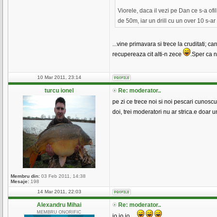
Viorele, daca il vezi pe Dan ce s-a of
de 50m, iar un drill cu un over 10 s-a
...vine primavara si trece la cruditati; c
recupereaza cit alti-n zece
.Sper ca n
10 Mar 2011, 23:14
turcu ionel
Re: moderator..
pe zi ce trece noi si noi pescari cunoscu
doi, trei moderatori nu ar strica.e doar
Membru din:
03 Feb 2011, 14:38
Mesaje:
198
14 Mar 2011, 22:03
Alexandru Mihai
Re: moderator..
MEMBRU ONORIFIC
io io io ...