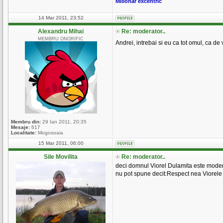
Milionar excentric
14 Mar 2011, 23:52
Alexandru Mihai
Re: moderator..
MEMBRU ONORIFIC
Andrei, intrebai si eu ca tot omul, ca de 
Membru din:
29 Ian 2011, 20:35
Mesaje:
617
Localitate:
Mogosoaia
15 Mar 2011, 06:00
Sile Movilita
Re: moderator..
deci domnul Viorel Dulamita este moder
nu pot spune decit:Respect nea Viorele s