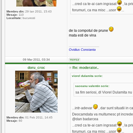
...cred ca te-ai cam ingrasat
, la pr
forumuri, ca ma misc ...usor
...
Membru din:
29 Ian 2011, 15:43
Mesaje:
110
Localitate:
bucuresti
de la compotul de prune
mata esti de vina
_________________
Ovidius Constanta
09 Mar 2011, 03:34
doru_croc
Re: moderator..
viorel dulamita scrie:
saceanu valentin scrie:
sa fim seriosi, dl Viorel Dulamita nu
...intr-adevar
, dar sunt situatii in 
Deocamdata va multumesc pt incred
Membru din:
01 Feb 2011, 14:45
@dan badarcea
Mesaje:
60
...cred ca te-ai cam ingrasat
, la pr
forumuri, ca ma misc ...usor
...