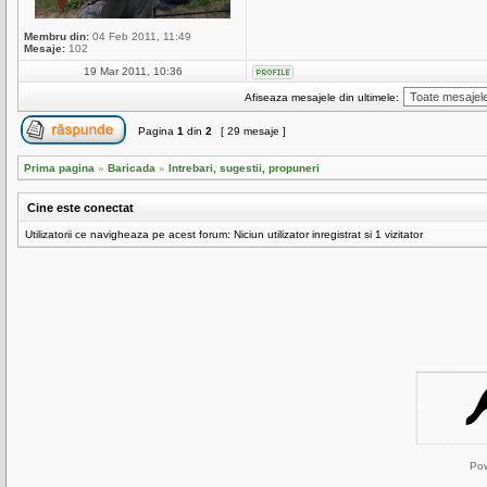
Membru din:
04 Feb 2011, 11:49
Mesaje:
102
19 Mar 2011, 10:36
Afiseaza mesajele din ultimele:
Pagina
1
din
2
[ 29 mesaje ]
Prima pagina
»
Baricada
»
Intrebari, sugestii, propuneri
Cine este conectat
Utilizatorii ce navigheaza pe acest forum: Niciun utilizator inregistrat si 1 vizitator
Po