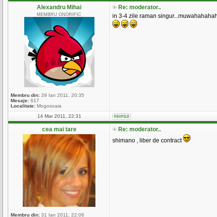
Alexandru Mihai
Re: moderator..
MEMBRU ONORIFIC
in 3-4 zile raman singur...muwahahah
Membru din:
29 Ian 2011, 20:35
Mesaje:
617
Localitate:
Mogosoaia
14 Mar 2011, 22:31
cea mai tare
Re: moderator..
shimano , liber de contract
Membru din:
31 Ian 2011, 22:06