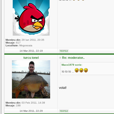
Membru din:
29 Ian 2011, 20:35
Mesaje:
617
Localitate:
Mogosoaia
14 Mar 2011, 22:19
turcu ionel
Re: moderator..
Maxx1979 scrie:
io io io ...
votat!
Membru din:
03 Feb 2011, 14:38
Mesaje:
198
14 Mar 2011, 22:29