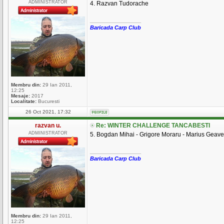
ADMINISTRATOR
4. Razvan Tudorache
_________________
Baricada Carp Club
Membru din:
29 Ian 2011,
12:25
Mesaje:
2017
Localitate:
Bucuresti
26 Oct 2021, 17:32
razvan u.
Re: WINTER CHALLENGE TANCABESTI
ADMINISTRATOR
5. Bogdan Mihai - Grigore Moraru - Marius Geave
_________________
Baricada Carp Club
Membru din:
29 Ian 2011,
12:25