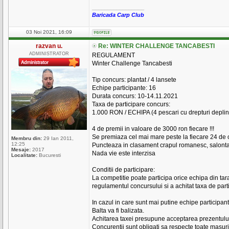
_________________
Baricada Carp Club
03 Noi 2021, 16:09
razvan u.
Re: WINTER CHALLENGE TANCABESTI
ADMINISTRATOR
REGULAMENT
Winter Challenge Tancabesti
Tip concurs: plantat / 4 lansete
Echipe participante: 16
Durata concurs: 10-14.11.2021
Taxa de participare concurs:
1.000 RON / ECHIPA (4 pescari cu drepturi deplin
4 de premii in valoare de 3000 ron fiecare !!!
Se premiaza cel mai mare peste la fiecare 24 de 
Membru din:
29 Ian 2011,
12:25
Puncteaza in clasament crapul romanesc, salonta, 
Mesaje:
2017
Nada vie este interzisa
Localitate:
Bucuresti
Conditii de participare:
La competitie poate participa orice echipa din tar
regulamentul concursului si a achitat taxa de part
In cazul in care sunt mai putine echipe participant
Balta va fi balizata.
Achitarea taxei presupune acceptarea prezentulu
Concurentii sunt obligati sa respecte toate masur