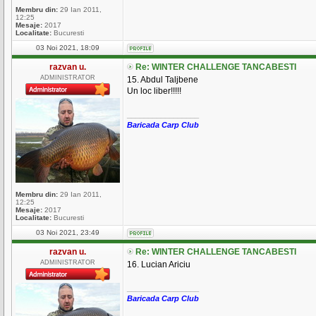
Membru din:
29 Ian 2011,
12:25
Mesaje:
2017
Localitate:
Bucuresti
03 Noi 2021, 18:09
razvan u.
Re: WINTER CHALLENGE TANCABESTI
ADMINISTRATOR
15. Abdul Taljbene
Un loc liber!!!!!
_________________
Baricada Carp Club
Membru din:
29 Ian 2011,
12:25
Mesaje:
2017
Localitate:
Bucuresti
03 Noi 2021, 23:49
razvan u.
Re: WINTER CHALLENGE TANCABESTI
ADMINISTRATOR
16. Lucian Ariciu
_________________
Baricada Carp Club