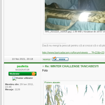
IMG_20211110_182816.jpg [ 1.66 MiB | Vizualizat de 16757 ori
_________________
Dacă nu mergi la pescuit pentru că ai crezut că o să plo
http://www.baricadacarp.ro/forum/viewto ... ?f=22&t=23
10 Noi 2021, 20:18
paulletta
Re: WINTER CHALLENGE TANCABESTI
MODERATOR
Foto
Fisiere atasate:
Membru din:
29 Ian 2011,
22:46
Mesaje:
1126