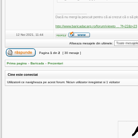
_________________
Dacă nu mergi la pescuit pentru că ai crezut că o să plo
http://www.baricadacarp.ro/forum/viewto ... ?f=22&t=23
12 Noi 2021, 11:44
Afiseaza mesajele din ultimele:
Pagina
1
din
2
[ 30 mesaje ]
Prima pagina
»
Baricada
»
Prezentari
Cine este conectat
Utilizatorii ce navigheaza pe acest forum: Niciun utilizator inregistrat si 1 vizitator