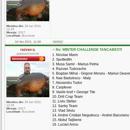
Membru din:
29 Ian 2011,
12:25
Mesaje:
2017
Localitate:
Bucuresti
04 Noi 2021, 11:08
razvan u.
Re: WINTER CHALLENGE TANCABESTI
ADMINISTRATOR
1. Nicolae Marin
2. Spottedfin
3. Musa Samir - Marius Petria
4. Razvan Tudorache
5. Bogdan Mihai - Grigore Moraru - Marius Geave
6. Nae Badulescu - Maty
7. Alexandru Tudor
8. Carpfever
9. Vasile Iosif + George Tite
10. Drill Crap Team
11. Liviu Stefan
Membru din:
29 Ian 2011,
12:25
12. Sanky Team
Mesaje:
2017
13. Vlad Silviu
Localitate:
Bucuresti
14. Andrei Cristian Negutescu - Andrei Baicoianu
15. Abdul Taljbene
16. Lucian Ariciu