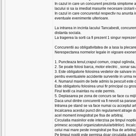
In cazul in care un concurent prezinta simptome a
lacului si sa ia imediat masurile necesare izolarii
In cazul in care concurentul respectiv nu anunta im
eventuale evenimente ulterioare.
La intrarea in incinta lacului Tancabesti, concure
distanta sociala.
La tragerea la sorti ca fi prezent 1 singur reprezen
Concurentii au obligativitatea de a lasa la plecare
Nerespectarea normelor legale in vigoare exonerea
1. Puncteaza tenul,crapul comun, crapul oglinda, b
2. Se poate folosi barca, motor electric , sonar
3. Este obligatorie folosirea vestelor de salvare i
pentru eventualele accidente survenite in urma nef
4. Numarul maxim de bete admis la pescuit este de 
Este obligatoriu folosirea unui fir principal cu g
Firul textil ca inaintas nu este permis.
5. Deplasarea pe zona de concurs se face cu mijl
Daca unul dintre concurenti va fi nevoit sa parasea
Intrarea pe stand se va face numai cu acceptul arb
Incalcarea acestui punct din regulament atrage d
acel moment inregistrat pe fisa de arbitraj.
Circulatia masinilor este interzisa pe timpul nopt
primesc acceptul organizatorului/arbitrilor). Inc
celui mai mare peste inregistrat pe fisa de arbitr
Pe timpul noptii este permisa doar circulatia autotu