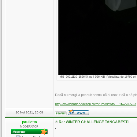
IMG_20211110_182645.jpg [ 566 KiB | Vizualizat de 16760 ori 
_________________
Dacă nu mergi la pescuit pentru că ai crezut că o să plo
http://www.baricadacarp.ro/forum/viewto ... ?f=22&t=23
10 Noi 2021, 20:08
paulletta
Re: WINTER CHALLENGE TANCABESTI
MODERATOR
.