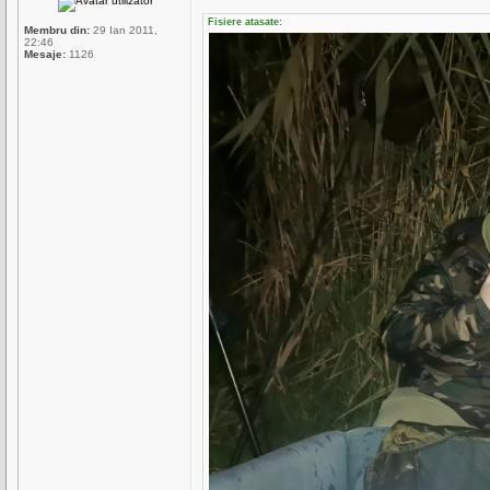
Fisiere atasate:
Membru din:
29 Ian 2011,
22:46
Mesaje:
1126