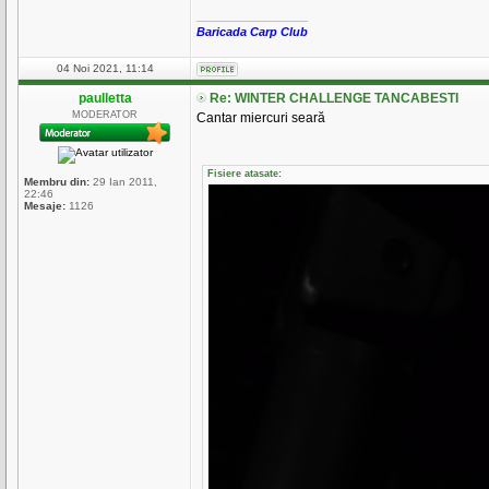
_________________
Baricada Carp Club
04 Noi 2021, 11:14
paulletta
Re: WINTER CHALLENGE TANCABESTI
MODERATOR
Cantar miercuri seară
Fisiere atasate:
Membru din:
29 Ian 2011,
22:46
Mesaje:
1126