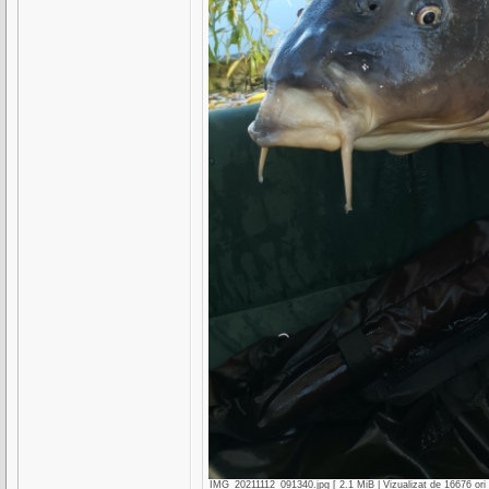
IMG_20211112_091340.jpg [ 2.1 MiB | Vizualizat de 16676 ori 