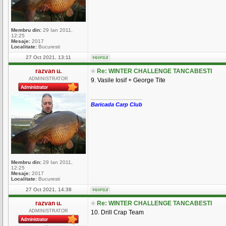
Membru din:
29 Ian 2011,
12:25
Mesaje:
2017
Localitate:
Bucuresti
27 Oct 2021, 13:11
razvan u.
Re: WINTER CHALLENGE TANCABESTI
ADMINISTRATOR
9. Vasile Iosif + George Tite
_________________
Baricada Carp Club
Membru din:
29 Ian 2011,
12:25
Mesaje:
2017
Localitate:
Bucuresti
27 Oct 2021, 14:38
razvan u.
Re: WINTER CHALLENGE TANCABESTI
ADMINISTRATOR
10. Drill Crap Team