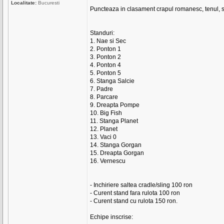
Localitate:
Bucuresti
Puncteaza in clasament crapul romanesc, tenul, sa
Standuri:
1. Nae si Sec
2. Ponton 1
3. Ponton 2
4. Ponton 4
5. Ponton 5
6. Stanga Salcie
7. Padre
8. Parcare
9. Dreapta Pompe
10. Big Fish
11. Stanga Planet
12. Planet
13. Vaci 0
14. Stanga Gorgan
15. Dreapta Gorgan
16. Vernescu
- Inchiriere saltea cradle/sling 100 ron
- Curent stand fara rulota 100 ron
- Curent stand cu rulota 150 ron.
Echipe inscrise: