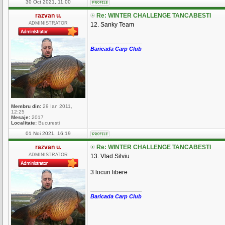
30 Oct 2021, 11:00
razvan u.
Re: WINTER CHALLENGE TANCABESTI
ADMINISTRATOR
12. Sanky Team
_________________
Baricada Carp Club
Membru din:
29 Ian 2011,
12:25
Mesaje:
2017
Localitate:
Bucuresti
01 Noi 2021, 16:19
razvan u.
Re: WINTER CHALLENGE TANCABESTI
ADMINISTRATOR
13. Vlad Silviu
3 locuri libere
_________________
Baricada Carp Club