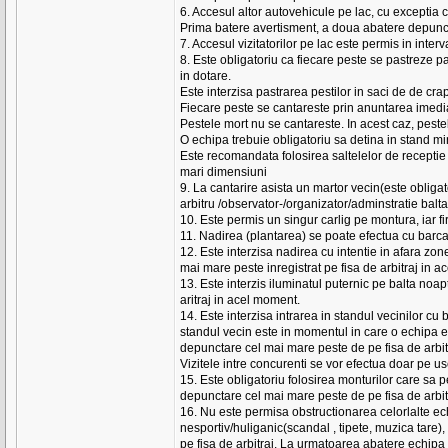
6. Accesul altor autovehicule pe lac, cu exceptia c
Prima batere avertisment, a doua abatere depunct
7. Accesul vizitatorilor pe lac este permis in inter
8. Este obligatoriu ca fiecare peste se pastreze pan
in dotare.
Este interzisa pastrarea pestilor in saci de de crap
Fiecare peste se cantareste prin anuntarea imediat
Pestele mort nu se cantareste. In acest caz, pestel
O echipa trebuie obligatoriu sa detina in stand mi
Este recomandata folosirea saltelelor de receptie 
mari dimensiuni
9. La cantarire asista un martor vecin(este obligat
arbitru /observator-/organizator/adminstratie balta
10. Este permis un singur carlig pe montura, iar fir
11. Nadirea (plantarea) se poate efectua cu barca
12. Este interzisa nadirea cu intentie in afara zo
mai mare peste inregistrat pe fisa de arbitraj in 
13. Este interzis iluminatul puternic pe balta no
aritraj in acel moment.
14. Este interzisa intrarea in standul vecinilor cu
standul vecin este in momentul in care o echipa es
depunctare cel mai mare peste de pe fisa de arbit
Vizitele intre concurenti se vor efectua doar pe usc
15. Este obligatoriu folosirea monturilor care sa 
depunctare cel mai mare peste de pe fisa de arbit
16. Nu este permisa obstructionarea celorlalte ec
nesportiv/huliganic(scandal , tipete, muzica tare
pe fisa de arbitraj. La urmatoarea abatere echipa v