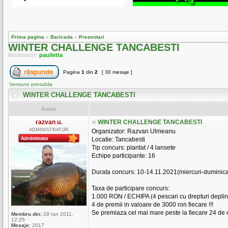
Prima pagina
»
Baricada
»
Prezentari
WINTER CHALLENGE TANCABESTI
Moderator:
paulletta
Pagina
1
din
2
[ 30 mesaje ]
Versiune printabila
WINTER CHALLENGE TANCABESTI
Autor
razvan u.
WINTER CHALLENGE TANCABESTI
ADMINISTRATOR
Organizator: Razvan Ulmeanu
Locatie: Tancabesti
Tip concurs: plantat / 4 lansete
Echipe participante: 16
Durata concurs: 10-14.11.2021(miercuri-duminic
Taxa de participare concurs:
1.000 RON / ECHIPA (4 pescari cu drepturi depline)
4 de premii in valoare de 3000 ron fiecare !!!
Se premiaza cel mai mare peste la fiecare 24 de 
Membru din:
29 Ian 2011,
12:25
Mesaje:
2017