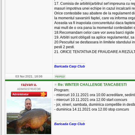
17. Comisia de arbitrii(arbitrul sef impreuna cu re
masuri impotriva unei echipe in cazul incalcarii r
Orice contestatie sau abatere de la regulament di
la momentul savarsirii faptei, care va informa orga
Aceasta va fi inapoiata concurentului daca faptele
mai mult de o ora pana la momentul contestatiei sc
18.Recomandam celor care vor avea barci rigide ca
19. Arbitri sunt obligati sa aplice regulamentul, s
20.Pescuitul se desfasoara in limitele standului 
pesti 2 pesti.
21. ORICE TENTATIVA DE FRAUDARE A REZU
_________________
Baricada Carp Club
03 Noi 2021, 18:06
razvan u.
Re: WINTER CHALLENGE TANCABESTI
ADMINISTRATOR
Program:
- miercuri 10.11.2021 ora 10.00 acreditare, sedinta
- miercuri 10.11.2021 ora 12.00 start concurs
- joi, vineri, sambata, duminica competitie in des
- duminica 14.11.2021 ora 12.00 stop concurs
_________________
Baricada Carp Club