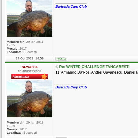
_________________
Baricada Carp Club
Membru din:
29 Ian 2011,
12:25
Mesaje:
2017
Localitate:
Bucuresti
27 Oct 2021, 14:59
razvan u.
Re: WINTER CHALLENGE TANCABESTI
ADMINISTRATOR
11. Armando Da'Ros, Andrei Gavanescu, Daniel M
_________________
Baricada Carp Club
Membru din:
29 Ian 2011,
12:25
Mesaje:
2017
Localitate:
Bucuresti