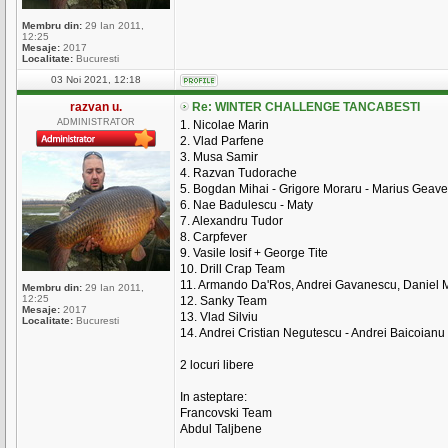
Membru din:
29 Ian 2011,
12:25
Mesaje:
2017
Localitate:
Bucuresti
03 Noi 2021, 12:18
razvan u.
Re: WINTER CHALLENGE TANCABESTI
ADMINISTRATOR
1. Nicolae Marin
2. Vlad Parfene
3. Musa Samir
4. Razvan Tudorache
5. Bogdan Mihai - Grigore Moraru - Marius Geave
6. Nae Badulescu - Maty
7. Alexandru Tudor
8. Carpfever
9. Vasile Iosif + George Tite
10. Drill Crap Team
11. Armando Da'Ros, Andrei Gavanescu, Daniel M
Membru din:
29 Ian 2011,
12:25
12. Sanky Team
Mesaje:
2017
13. Vlad Silviu
Localitate:
Bucuresti
14. Andrei Cristian Negutescu - Andrei Baicoianu
2 locuri libere
In asteptare:
Francovski Team
Abdul Taljbene