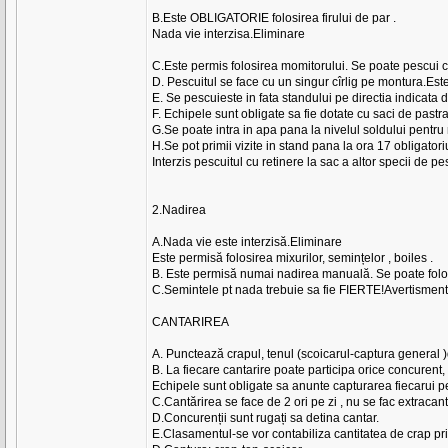
B.Este OBLIGATORIE folosirea firului de par .
Nada vie interzisa.Eliminare
C.Este permis folosirea momitorului. Se poate pescui
D. Pescuitul se face cu un singur cîrlig pe montura.Est
E. Se pescuieste in fata standului pe directia indicata
F. Echipele sunt obligate sa fie dotate cu saci de pastrar
G.Se poate intra in apa pana la nivelul soldului pentru 
H.Se pot primii vizite in stand pana la ora 17 obligator
Interzis pescuitul cu retinere la sac a altor specii de 
2.Nadirea
A.Nada vie este interzisă.Eliminare
Este permisă folosirea mixurilor, semințelor , boiles .
B. Este permisă numai nadirea manuală. Se poate folosi
C.Semintele pt nada trebuie sa fie FIERTE!Avertismen
CANTARIREA
A. Punctează crapul, tenul (scoicarul-captura general )
B. La fiecare cantarire poate participa orice concurent, (
Echipele sunt obligate sa anunte capturarea fiecarui pe
C.Cantărirea se face de 2 ori pe zi , nu se fac extracan
D.Concurenții sunt rugați sa detina cantar.
E.Clasamentul-se vor contabiliza cantitatea de crap pr