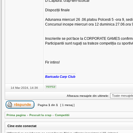
D.Captura: crap-ten-scoicar
Dispoziții finale
Adunarea miercuri 26 .06.platou Polcesti 5 -ora 9, sedin
Concursul incepe miercuri ora 12 duminica 27.06.ora 9 
Inscrierile se pot face la CORPORATE GAMES confirmar
Participantii sunt rugați sa trateze competiția cu sportivit
Fir intins!
_________________
Baricada Carp Club
14 Mar 2024, 14:36
Afiseaza mesajele din ultimele:
Pagina
1
din
1
[ 1 mesaj ]
Prima pagina
»
Pescuit la crap
»
Competitii
Cine este conectat